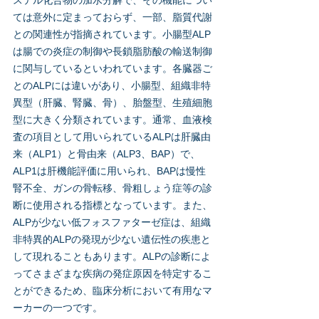
ステル化合物の加水分解で、その機能につい
ては意外に定まっておらず、一部、脂質代謝
との関連性が指摘されています。小腸型ALP
は腸での炎症の制御や長鎖脂肪酸の輸送制御
に関与しているといわれています。各臓器ご
とのALPには違いがあり、小腸型、組織非特
異型（肝臓、腎臓、骨）、胎盤型、生殖細胞
型に大きく分類されています。通常、血液検
査の項目として用いられているALPは肝臓由
来（ALP1）と骨由来（ALP3、BAP）で、
ALP1は肝機能評価に用いられ、BAPは慢性
腎不全、ガンの骨転移、骨粗しょう症等の診
断に使用される指標となっています。また、
ALPが少ない低フォスファターゼ症は、組織
非特異的ALPの発現が少ない遺伝性の疾患と
して現れることもあります。ALPの診断によ
ってさまざまな疾病の発症原因を特定するこ
とができるため、臨床分析において有用なマ
ーカーの一つです。