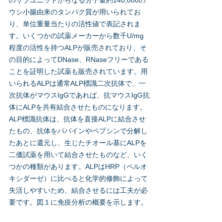
のサブユニットからなる分子量約140,000の
ウシ小腸由来のタンパク質が用いられてお
り、単位重量当たりの活性値で表記されま
す。いくつかの試薬メーカーから数千U/mg
程度の活性を持つALPが販売されており、そ
の目的によってDNase、RNaseフリーである
ことを証明した試薬も販売されています。用
いられるALPは通常ALP標識二次抗体で、一
次抗体がマウスIgGであれば、抗マウスIgG抗
体にALPを共有結合させたものになります。
ALP標識抗体は、抗体を直接ALPに結合させ
たもの、抗体をパパインやペプシンで分解し
たあとに還元し、生じたチオール基にALPを
二価試薬を用いて結合させたものなど、いく
つかの種類があります。ALPはHRP（ペルオ
キシダーゼ）に比べると化学的修飾によって
失活しやすいため、結合させるには工夫が必
要です。図１に免疫分析の概要を示します。