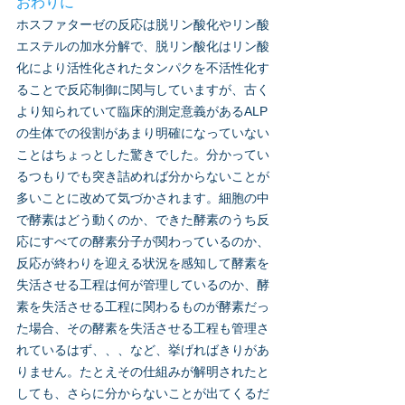
おわりに
ホスファターゼの反応は脱リン酸化やリン酸
エステルの加水分解で、脱リン酸化はリン酸
化により活性化されたタンパクを不活性化す
ることで反応制御に関与していますが、古く
より知られていて臨床的測定意義があるALP
の生体での役割があまり明確になっていない
ことはちょっとした驚きでした。分かってい
るつもりでも突き詰めれば分からないことが
多いことに改めて気づかされます。細胞の中
で酵素はどう動くのか、できた酵素のうち反
応にすべての酵素分子が関わっているのか、
反応が終わりを迎える状況を感知して酵素を
失活させる工程は何が管理しているのか、酵
素を失活させる工程に関わるものが酵素だっ
た場合、その酵素を失活させる工程も管理さ
れているはず、、、など、挙げればきりがあ
りません。たとえその仕組みが解明されたと
しても、さらに分からないことが出てくるだ