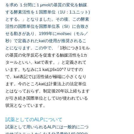
を求め １分間に１μmolの基質の変化を触媒
する酵素活性を１国際単位（1U：1ユニット)
とする。」となりました。その後、この酵素
活性の国際単位を国際単位系（SI）に合致さ
せる動きがあり、1999年にmol/sec（モル／
秒）で定義されたkatの使用が推奨されるこ
とになります。この中で、「
1秒につき1モル
の基質の化学反応を促進する触媒活性を1カ
タールといい、katで表す。」と定義されて
います。ちなみに1 katは6x10^7 Uですの
で、kat表記では活性値が極端に小さくなり
ます。今のところkatは計量法上の法定単位
とはなっておらず、制定後20年以上経ちます
が引き続き国際単位としてUが使われている
状況となっています。
試薬としてのALPについて
試薬として用いられるALP
には一般的に二つ