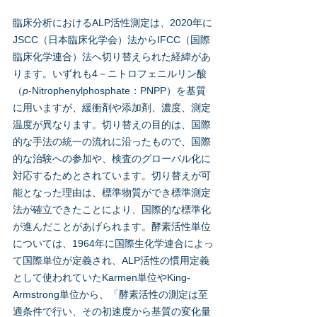
臨床分析におけるALP活性測定は、2020年に
JSCC（日本臨床化学会）法からIFCC（国際
臨床化学連合）法へ切り替えられた経緯があ
ります。いずれも4－ニトロフェニルリン酸
（
p
-Nitrophenylphosphate：PNPP）を基質
に用いますが、緩衝剤や添加剤、濃度、測定
温度が異なります。切り替えの目的は、国際
的な手法の統一の流れに沿ったもので、国際
的な治験への参加や、検査のグローバル化に
対応するためとされています。切り替えが可
能となった理由は、標準物質ができ標準測定
法が確立できたことにより、国際的な標準化
が進んだことがあげられます。酵素活性単位
については、1964年に国際生化学連合によっ
て国際単位が定義され、ALP活性の慣用定義
として使われていたKarmen単位やKing-
Armstrong単位から、「酵素活性の測定は⾄
適条件で⾏い、その初速度から基質の変化量