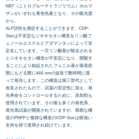
NBT（ニトロブルーテトラゾリウム）ホルマ
ザンがいずれも青色色素となり、その吸光度
から、
ALP活性を測定することができます。CDP-
Starは不安定なジオキセタン構造をリン酸フ
ェノールエステルとアダマンタンによって安
定化しています。一旦リン酸基が除去される
とジオキセタン構造が不安定になり、開裂す
ることにより励起されたフェニル基が基底状
態にもどる際に466 nmの波長で数時間に渡
って発光します。この構造は第三世代として
改良されたもので、試薬の安定性に加え、発
光寿命をコントロールするために、添加剤も
使用されています。その後も多くの発色系、
発光系試薬が開発されていますが、簡易な構
造のPNPPと複雑な構造のCDP-Starは根強い
支持を得て使用され続けています。