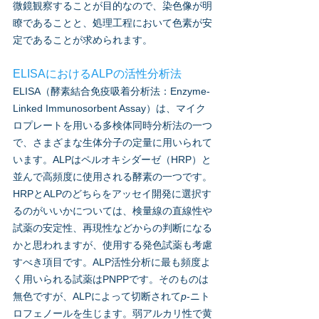
微鏡観察することが目的なので、染色像が明
瞭であることと、処理工程において色素が安
定であることが求められます。
ELISAにおけるALPの活性分析法
ELISA（酵素結合免疫吸着分析法：Enzyme-
Linked Immunosorbent Assay）は、マイク
ロプレートを用いる多検体同時分析法の一つ
で、さまざまな生体分子の定量に用いられて
います。ALPはペルオキシダーゼ（HRP）と
並んで高頻度に使用される酵素の一つです。
HRPとALPのどちらをアッセイ開発に選択す
るのがいいかについては、検量線の直線性や
試薬の安定性、再現性などからの判断になる
かと思われますが、使用する発色試薬も考慮
すべき項目です。ALP活性分析に最も頻度よ
く用いられる試薬はP
NPPです。そのものは
無色ですが、ALPによって切断されて
p
-ニト
ロフェノールを生じます。弱アルカリ性で黄