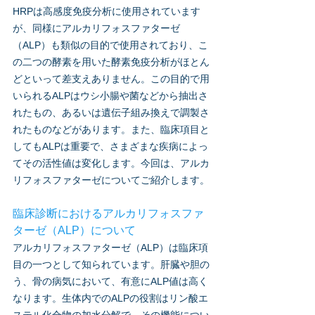
HRPは高感度免疫分析に使用されています
が、同様にアルカリフォスファターゼ
（ALP）も類似の目的で使用されており、こ
の二つの酵素を用いた酵素免疫分析がほとん
どといって差支えありません。この目的で用
いられるALP
はウシ小腸や菌などから抽出さ
れたもの、あるいは遺伝子組み換えで調製さ
れたものなどがあります。また、臨床項目と
してもALPは重要で、さまざまな疾病によっ
てその活性値は変化します。今回は、アルカ
リフォスファターゼについてご紹介します。
臨床診断におけるアルカリフォスファ
ターゼ（ALP）について
アルカリフォスファターゼ（ALP）は臨床項
目の一つとして知られています。肝臓や胆の
う、骨の病気において、有意にALP値は高く
なります。生体内でのALPの役割はリン酸エ