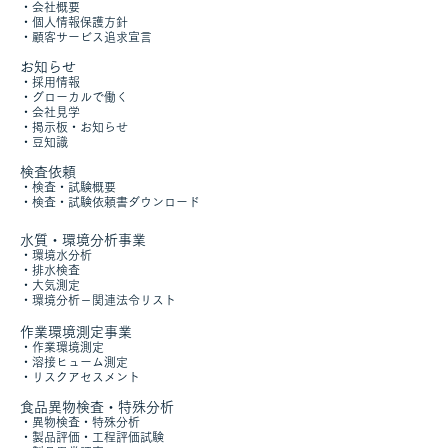
・
会社概要
​・
個人情報保護方針
​​・
顧客サービス追求宣言
お知らせ
・採用情報
・グローカルで働く
​・
会社見学
・掲示板・お知らせ
​
・豆知識​
​検査依頼
・
検査・試験概要
​・
検査・試験依頼書ダウンロード
水質・環境分析事業
​・
環境水分析
・
排水検査
・
大気測定
・
環境分析
－
関連法令リスト
作業環境測定事業
・
作業環境測定
​・
溶接ヒューム測定
・
リスクアセスメント
食品異物検査・特殊分析
・
異物検査・特殊分析
・
製品評価・工程評価試験