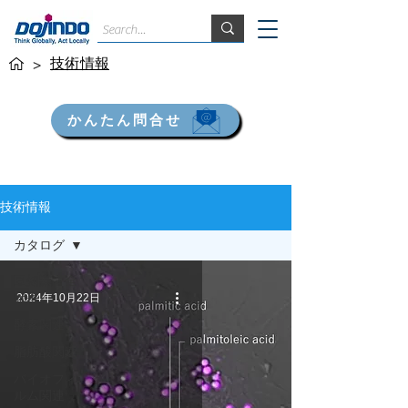
技術情報
>
かんたん問合せ
技術情報
カタログ
豆知識～全
記事
2024年10月22日
酵素関連
脂肪酸関連
バイオフィ
ルム関連