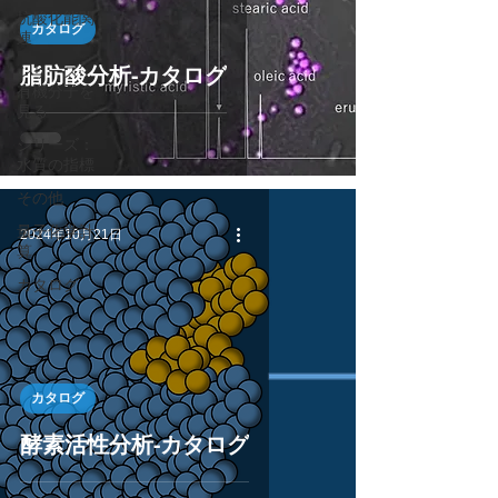
抗酸化能関
カタログ
連
脂肪酸分析-カタログ
シリーズ：
有機分子を
見る
シリーズ：
水質の指標
その他
量子化学計
2024年10月21日
算
カタログ
カタログ
酵素活性分析-カタログ