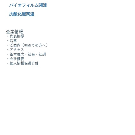
バイオフィルム関連
バイオフィルムー分析法
バイオフィルム
抗酸化能関連
割と成り立ち
企業情報
​・
代表挨拶
・沿革
・
ご案内（初めての方へ）
​・
アクセス
​・
基本理念・社是・社訓
・
会社概要
​・
個人情報保護方針
​​・
顧客サービス追求宣言
お知らせ
・採用情報
・グローカルで働く
​・
会社見学
・掲示板・お知らせ
​
・豆知識​
​検査依頼
・
検査・試験概要
​・
検査・試験依頼書ダウンロード
水質・環境分析事業
​・
環境水分析