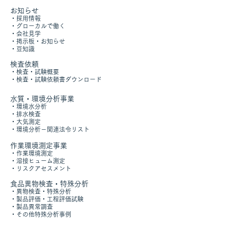
お知らせ
・採用情報
・グローカルで働く
​・
会社見学
・掲示板・お知らせ
​
・豆知識​
​検査依頼
・
検査・試験概要
​・
検査・試験依頼書ダウンロード
水質・環境分析事業
​・
環境水分析
・
排水検査
・
大気測定
・
環境分析
－
関連法令リスト
作業環境測定事業
・
作業環境測定
​・
溶接ヒューム測定
・
リスクアセスメント
食品異物検査・特殊分析
・
異物検査・特殊分析
・
製品評価・工程評価試験
・製品異常調査
​・
その他特殊分析事例