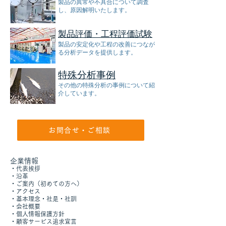
製品の異常や不具合について調査
し、原因解明いたします。
製品評価・工程評価試験
製品の安定化や工程の改善につなが
る分析データを提供します。
特殊分析事例
​その他の特殊分析の事例について紹
介しています。
お問合せ・ご相談
企業情報
​・
代表挨拶
・沿革
・
ご案内（初めての方へ）
​・
アクセス
​・
基本理念・社是・社訓
・
会社概要
​・
個人情報保護方針
​​・
顧客サービス追求宣言