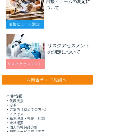
​溶接ヒュームの測定に
ついて
溶接ヒューム測定
​リスクアセスメント
の測定について
リスクアセスメント
お問合せ・ご相談へ
企業情報
​・
代表挨拶
・沿革
・
ご案内（初めての方へ）
​・
アクセス
​・
基本理念・社是・社訓
・
会社概要
​・
個人情報保護方針
​​・
顧客サービス追求宣言