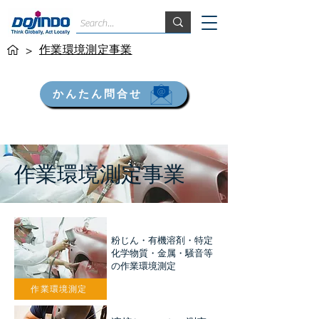
作業環境測定事業
>
かんたん問合せ
作業環境測定事業
​粉じん・有機溶剤・特定
化学物質・金属・騒音等
の作業環境測定
作業環境測定