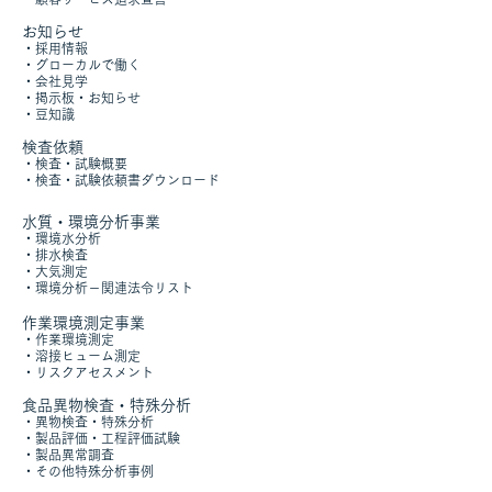
お知らせ
・採用情報
・グローカルで働く
​・
会社見学
・掲示板・お知らせ
​
・豆知識​
​検査依頼
・
検査・試験概要
​・
検査・試験依頼書ダウンロード
水質・環境分析事業
​・
環境水分析
・
排水検査
・
大気測定
・
環境分析
－
関連法令リスト
作業環境測定事業
・
作業環境測定
​・
溶接ヒューム測定
・
リスクアセスメント
食品異物検査・特殊分析
・
異物検査・特殊分析
・
製品評価・工程評価試験
・製品異常調査
​・
その他特殊分析事例