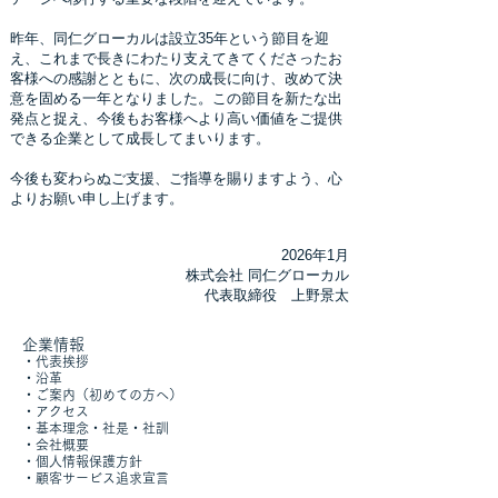
昨年、同仁グローカルは設立35年という節目を迎
え、これまで長きにわたり支えてきてくださったお
客様への感謝とともに、次の成長に向け、改めて決
意を固める一年となりました。この節目を新たな出
発点と捉え、今後もお客様へより高い価値をご提供
できる企業として成長してまいります。
今後も変わらぬご支援、ご指導を賜りますよう、心
よりお願い申し上げます。
2026年1月
株式会社 同仁グローカル
代表取締役 上野景太
企業情報
​・
代表挨拶
・沿革
・
ご案内（初めての方へ）
​・
アクセス
​・
基本理念・社是・社訓
・
会社概要
​・
個人情報保護方針
​​・
顧客サービス追求宣言