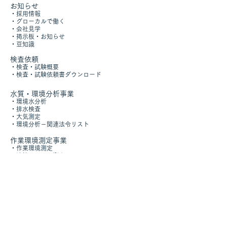
お知らせ
・採用情報
・グローカルで働く
​・
会社見学
・掲示板・お知らせ
​
・豆知識​
​検査依頼
・
検査・試験概要
​・
検査・試験依頼書ダウンロード
水質・環境分析事業
​・
環境水分析
・
排水検査
・
大気測定
・
環境分析
－
関連法令リスト
作業環境測定事業
・
作業環境測定
​・
溶接ヒューム測定
・
リスクアセスメント
食品異物検査・特殊分析
・
異物検査・特殊分析
・
製品評価・工程評価試験
・製品異常調査
​・
その他特殊分析事例