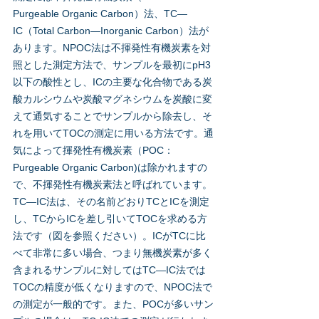
Purgeable Organic Carbon）法、TC—
IC（Total Carbon—Inorganic Carbon）法が
あります。NPOC法は不揮発性有機炭素を対
照とした測定方法で、サンプルを最初にpH3
以下の酸性とし、ICの主要な化合物である炭
酸カルシウムや炭酸マグネシウムを炭酸に変
えて通気することでサンプルから除去し、そ
れを用いてTOCの測定に用いる方法です。通
気によって揮発性有機炭素（POC：
Purgeable Organic Carbon)は除かれますの
で、不揮発性有機炭素法と呼ばれています。
TC—IC法は、その名前どおりTCとICを測定
し、TCからICを差し引いてTOCを求める方
法です（図を参照ください）。ICがTCに比
べて非常に多い場合、つまり無機炭素が多く
含まれるサンプルに対してはTC—IC法では
TOCの精度が低くなりますので、NPOC法で
の測定が一般的です。また、POCが多いサン