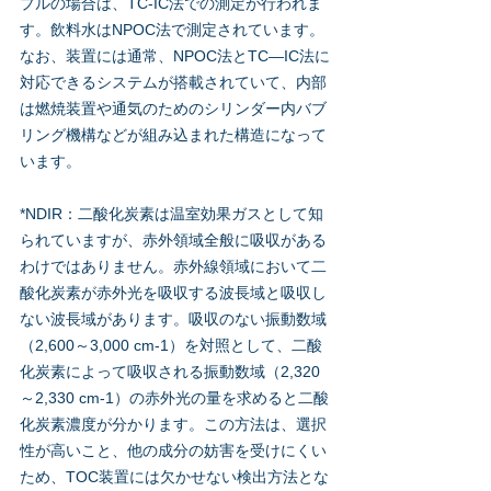
プルの場合は、TC-IC法での測定が行われま
す。飲料水はNPOC法で測定されています。
なお、装置には通常、NPOC法とTC—IC法に
対応できるシステムが搭載されていて、内部
は燃焼装置や通気のためのシリンダー内バブ
リング機構などが組み込まれた構造になって
います。
*NDIR：二酸化炭素は温室効果ガスとして知
られていますが、赤外領域全般に吸収がある
わけではありません。赤外線領域において二
酸化炭素が赤外光を吸収する波長域と吸収し
ない波長域があります。吸収のない振動数域
（2,600～3,000 cm-1）を対照として、二酸
化炭素によって吸収される振動数域（2,320
～2,330 cm-1）の赤外光の量を求めると二酸
化炭素濃度が分かります。この方法は、選択
性が高いこと、他の成分の妨害を受けにくい
ため、TOC装置には欠かせない検出方法とな