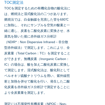
TOC測定法
TOCを測定するための有機化合物の酸化法に
は、燃焼法と湿式酸化法の二つがあります。
燃焼法では、白金触媒を充填した管を680℃
に加熱し、それにサンプルを空気や酸素と一
緒に通し、炭素を二酸化炭素に変換させ、水
蒸気を除いた後に赤外線ガス分析計
（NDIR*：Non Dispersive Infrared－非分散
型赤外線法）で測定します。これにより、全
炭素量（Total Carbon：TC）を測定すること
ができます。無機炭素（Inorganic Carbon：
IC）の場合は、酸を加え二酸化炭素に変換し
て測定します。湿式酸化法は、酸化剤として
ペルオキソ硫酸ナトリウムを用い、紫外線照
射と加熱を併せて酸化を行い、発生した二酸
化炭素を赤外線ガス分析計で測定することに
より全炭素量を測定します。
測定には不揮発性有機炭素（NPOC：Non-