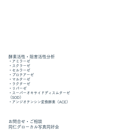
酵素活性・阻害活性分析
・
アミラーゼ
・
スクラーゼ
​・
セルラーゼ
・
プロテアーゼ
・
マルターゼ
・
ラクターゼ
・
リパーゼ
・
スーパーオキサイドディスムターゼ
（SOD）
・
アンジオテンシン変換酵素（ACE）
お問合せ・ご相談
​
同仁グローカル写真同好会