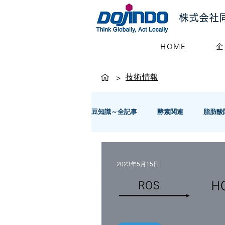
株式会社
HOME
企
技術情報
>
豆知識～全記事
酵素関連
脂肪酸
その他
量子化学計算
カタ
2023年5月15日