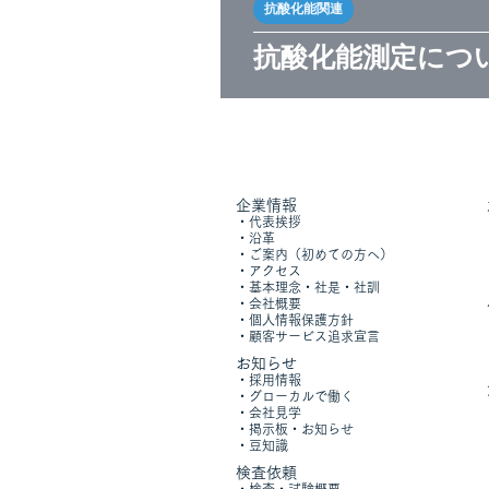
抗酸化能関連
抗酸化能測定につ
企業情報
​・
代表挨拶
・沿革
・
ご案内（初めての方へ）
​・
アクセス
​・
基本理念・社是・社訓
・
会社概要
​・
個人情報保護方針
​​・
顧客サービス追求宣言
お知らせ
・採用情報
・グローカルで働く
​・
会社見学
・掲示板・お知らせ
​
・豆知識​
​検査依頼