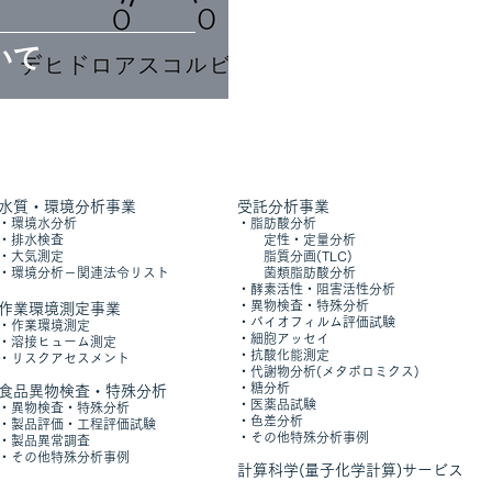
いて
水質・環境分析事業
受託分析事業
​・
環境水分析
・脂肪酸分析​
・
排水検査
定性・定量分析
・
大気測定
脂質分画(TLC)
・
環境分析
－
関連法令リスト
​
菌類脂肪酸分析
​・
酵素活性・阻害活性分析
・
異物検査・特殊分析
作業環境測定事業
​・
バイオフィルム評価試験
・
作業環境測定
・細胞アッセイ
​・
溶接ヒューム測定
・
抗酸化能測定
・
リスクアセスメント
・
代謝物分析(メタボロミクス)
​・
糖分析
食品異物検査・特殊分析
・
医薬品試験
・
異物検査・特殊分析
​・
色差分析
・
製品評価・工程評価試験
​・
その他特殊分析事例
・製品異常調査
​・
その他特殊分析事例
計算科学(量子化学計算)サービス